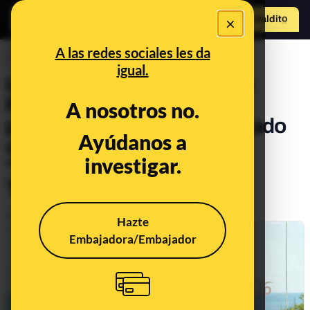
×
Hazte Maldit
o
Abrir menú
A las redes sociales les da
CONTROL DEL PODER
igual.
Las afirmaciones falsas de
Pablo Casado sobre los
A nosotros no.
políticos que se han vacunado
Ayúdanos a
contra el coronavirus y el
investigar.
"presidente del Portal de
Transparencia"
Publicado el
Feb 2, 2021, 2:47:35 PM
Hazte
Embajadora/Embajador