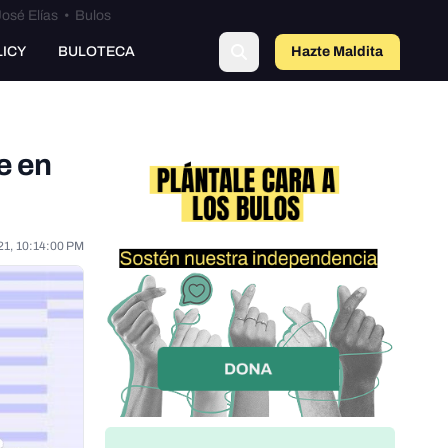
osé Elías
•
Bulos
LICY
BULOTECA
Hazte Maldit
o
e en
21, 10:14:00 PM