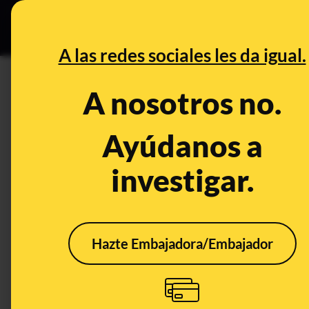
Grupos Ceuta
•
DESINFO
PREB
A las redes sociales les da igual.
CONTROL DEL PODER
A nosotros no.
¿Es blanca la Navidad? Un rep
España
Ayúdanos a
investigar.
Clima
Publicado el
Dec 31, 20
Hazte Embajadora/Embajador