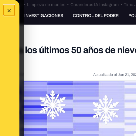
Bulos Ceuta
•
Limpieza de montes
•
Curanderos IA Instagram
•
Timo J
×
UNKING
INVESTIGACIONES
CONTROL DEL PODER
PO
aso a los últimos 50 años de niev
20, 2:21:00 PM
Actualizado el
Jan 21, 20