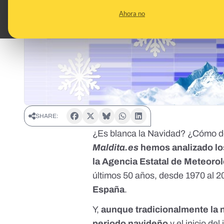
Ahora no
SHARE:
¿Es blanca la Navidad? ¿Cómo de
Maldita.es
hemos analizado lo
la Agencia Estatal de Meteoro
últimos 50 años, desde 1970 al 
España
.
Y,
aunque tradicionalmente la n
periodo navideño
y el inicio de