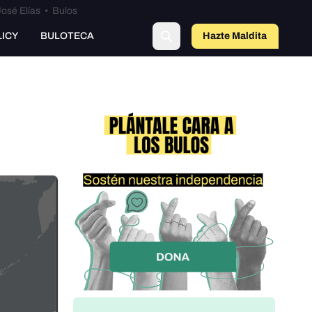
osé Elías
•
Bulos
LICY
BULOTECA
Hazte Maldit
a