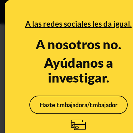
Grupos Ceuta
•
DESINFO
PREB
A las redes sociales les da igual.
CONTROL DEL PODER
A nosotros no.
Los recuperados por el corona
fallecidos
Ayúdanos a
investigar.
Publicado el
Feb 6, 2020, 11:05:40 AM
Hazte Embajadora/Embajador