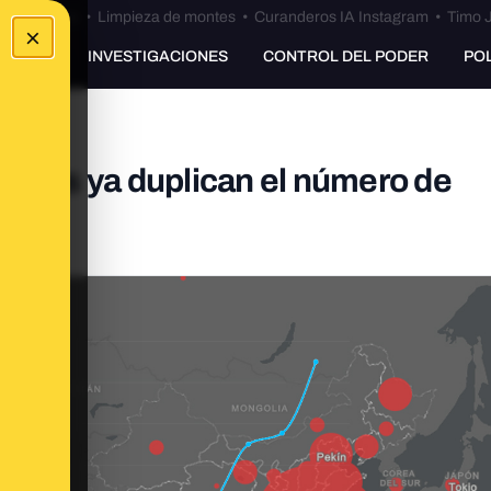
Bulos Ceuta
•
Limpieza de montes
•
Curanderos IA Instagram
•
Timo J
×
UNKING
INVESTIGACIONES
CONTROL DEL PODER
PO
virus ya duplican el número de