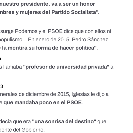
uestro presidente, va a ser un honor
bres y mujeres del Partido Socialista
".
 surge Podemos y el PSOE dice que con ellos ni
 populismo... En enero de 2015, Pedro Sánchez
 la mentira su forma de hacer política"
.
0
as llamaba
"profesor de universidad privada"
a
43
nerales de diciembre de 2015, Iglesias le dijo a
de
que mandaba poco en el PSOE
.
 decía que era
"una sonrisa del destino"
que
dente del Gobierno.