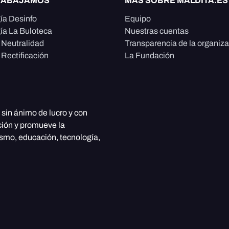
RABAJAMOS
MÁS SOBRE MALDITA.ES
ía Desinfo
Equipo
ía La Buloteca
Nuestras cuentas
e Neutralidad
Transparencia de la organiz
 Rectificación
La Fundación
, sin ánimo de lucro y con
ción y promueve la
ismo, educación, tecnología,