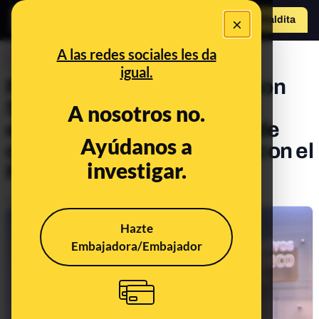
×
Hazte Maldit
a
Abrir menú
A las redes sociales les da
CONTROL DEL PODER
igual.
Pablo Casado decía que "con
Sánchez ni a la vuelta de la
A nosotros no.
esquina" y ahora se queja de
Ayúdanos a
que no busque el acuerdo con el
investigar.
PP
Publicado el
Nov 13, 2019, 6:33:00 PM
Hazte
Embajadora/Embajador