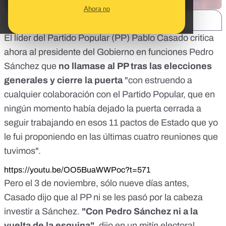
Ahora no
SHARE:
El líder del Partido Popular (PP) Pablo Casado critica
ahora al presidente del Gobierno en funciones Pedro
Sánchez que
no llamase al PP tras las elecciones
generales y cierre la puerta
"con estruendo a
cualquier colaboración con el Partido Popular, que en
ningún momento había dejado la puerta cerrada a
seguir trabajando en esos 11 pactos de Estado que yo
le fui proponiendo en las últimas cuatro reuniones que
tuvimos".
https://youtu.be/OO5BuaWWPoc?t=571
Pero el 3 de noviembre, sólo nueve días antes,
Casado dijo que al PP ni se les pasó por la cabeza
investir a Sánchez.
"Con Pedro Sánchez ni a la
vuelta de la esquina"
, dijo en un mitín electoral