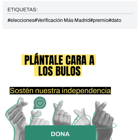
ETIQUETAS:
#elecciones
#Verificación Más Madrid
#premio
#dato