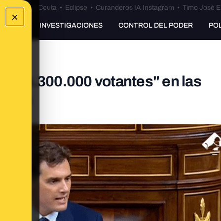
euta
•
Bulos Ceuta
•
Eclipse
•
Curanderos IA Instagram
•
Timo José E
×
UNKING
INVESTIGACIONES
CONTROL DEL PODER
PO
ra "4.300.000 votantes" en las
ivera