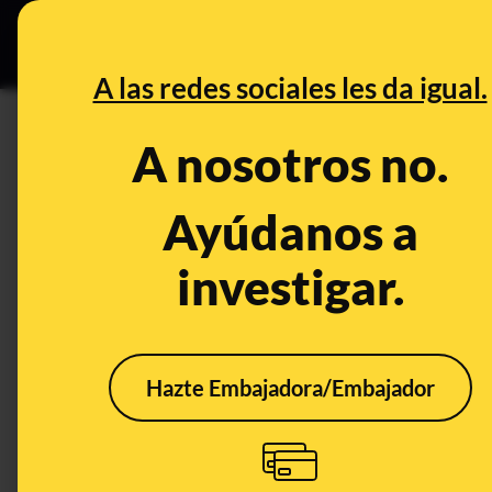
Especial C
DESINFO
PREB
A las redes sociales les da igual.
CONTROL DEL PODER
A nosotros no.
Es falso que Ciudadanos tuvie
generales como dice Albert R
Ayúdanos a
investigar.
Publicado el
Jul 22, 2019, 8:58:03 AM
Hazte Embajadora/Embajador