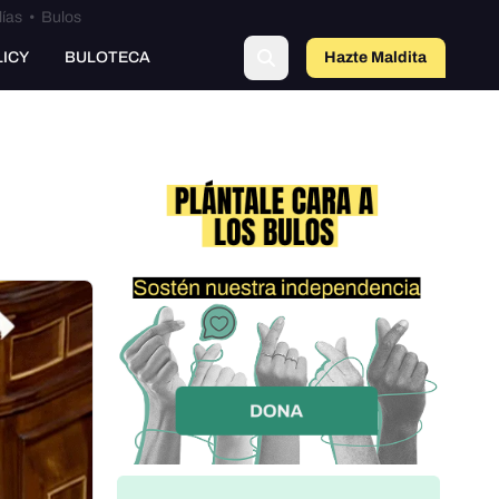
lías
•
Bulos
LICY
BULOTECA
Hazte Maldit
a