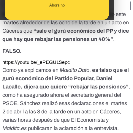
SHARE:
Ahora no
El presidente del Gobierno, Pedro Sánchez, dijo este
martes alrededor de las ocho de la tarde en
un acto
en
Cáceres que
“sale el gurú económico del PP y dice
que hay que rebajar las pensiones un 40%”
.
FALSO.
https://youtu.be/_ePEGU1Sepc
Como ya explicamos en
Maldito Dato
,
es falso que el
gurú económico del Partido Popular, Daniel
Lacalle, dijera que quiere “rebajar las pensiones”
,
como ha asegurado ahora el secretario general del
PSOE. Sánchez realizó esas declaraciones el martes
2 de abril a las 8 de la tarde en un acto en Cáceres,
varias horas después de que El Economista y
Maldita.es
publicaran la aclaración a la entrevista.