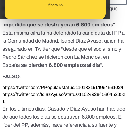
Ahora no
Pablo
Casado, presidente del PP, ha dicho "
que
todos los días el Gobierno de
Sánchez no ha
impedido que se destruyeran 6.800 empleos
".
Esta misma cifra la ha defendido la candidata del PP a
la Comunidad de Madrid, Isabel Díaz Ayuso, quien ha
asegurado en Twitter que "desde que el socialismo y
Pedro Sánchez se hicieron con La Moncloa, en
España
se pierden 6.800 empleos al día
".
FALSO.
https://twitter.com/PPopular/status/1101831514994561024
https://twitter.com/IdiazAyuso/status/110249284580452352
1
En los últimos días, Casado y Díaz Ayuso han hablado
de que todos los días se destruyen 6.800 empleos. El
líder del PP, además, hace referencia a su fuente y