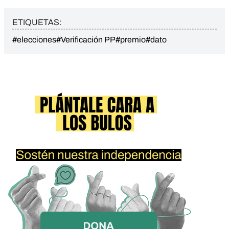
ETIQUETAS:
#elecciones
#Verificación PP
#premio
#dato