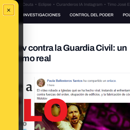
euta
•
Bulos Ceuta
•
Eclipse
•
Curanderos IA Instagram
•
Timo José E
×
UNKING
INVESTIGACIONES
CONTROL DEL PODER
PO
olotov contra la Guardia Civil: un
eve como real