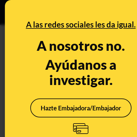
Especial C
DESINFO
PREB
A las redes sociales les da igual.
DESINFO
A nosotros no.
Pablo Iglesias y los cócteles M
discurso paródico que se mu
Ayúdanos a
investigar.
Publicado el
Apr 27, 2019, 3:09:30 PM
Hazte Embajadora/Embajador