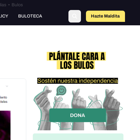
lías
•
Bulos
o
LICY
BULOTECA
Hazte Maldit
a