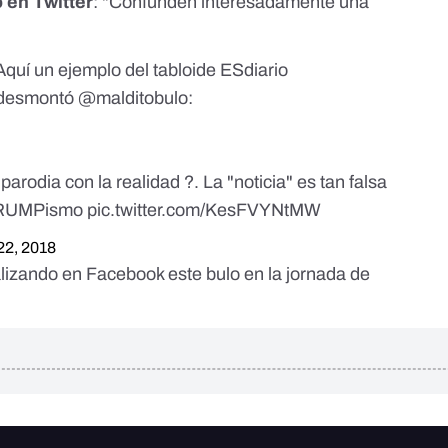
 en Twitter
: "Confunden interesadamente una
quí un ejemplo del tabloide ESdiario
 desmontó
@malditobulo
:
odia con la realidad ?. La "noticia" es tan falsa
RUMPismo
pic.twitter.com/KesFVYNtMW
 22, 2018
ralizando en Facebook
este bulo en la jornada de