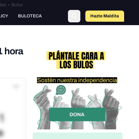
lías
•
Bulos
LICY
BULOTECA
Hazte Maldit
a
1 hora