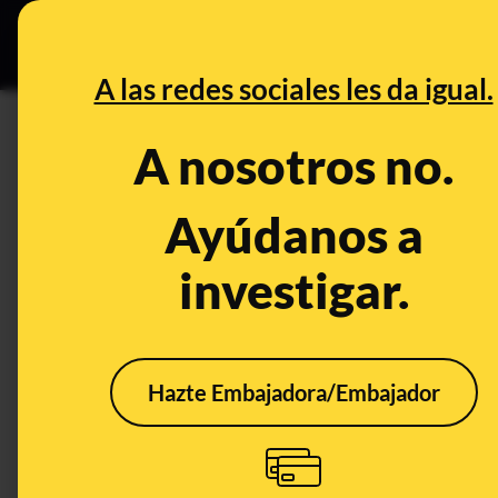
Especial C
DESINFO
PREB
A las redes sociales les da igual.
DESINFO
A nosotros no.
No, los alumnos andaluces de
y 15 minutos más de Religión
Ayúdanos a
investigar.
Publicado el
Aug 8, 2019, 1:22:08 PM
Hazte Embajadora/Embajador