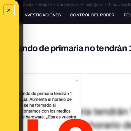
euta
•
Bulos Ceuta
•
Eclipse
•
Curanderos IA Instagram
•
Timo José E
×
UNKING
INVESTIGACIONES
CONTROL DEL PODER
PO
 segundo de primaria no tendrán 
*