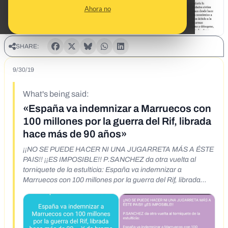
Ahora no
SHARE:
9/30/19
What's being said:
«España va indemnizar a Marruecos con
100 millones por la guerra del Rif, librada
hace más de 90 años»
¡¡NO SE PUEDE HACER NI UNA JUGARRETA MÁS A ÉSTE
PAIS!! ¡¡ES IMPOSIBLE!! P.SANCHEZ da otra vuelta al
torniquete de la estulticia: España va indemnizar a
Marruecos con 100 millones por la guerra del Rif, librada
hace más de 90 ». Y de broma nada. El Gobierno sigue
empeñado en hacer de España la organización
gubernamental 'Bobos sin frontera' y ha acordado
indemnizar económicamente con 2000 euros a los bisnietos