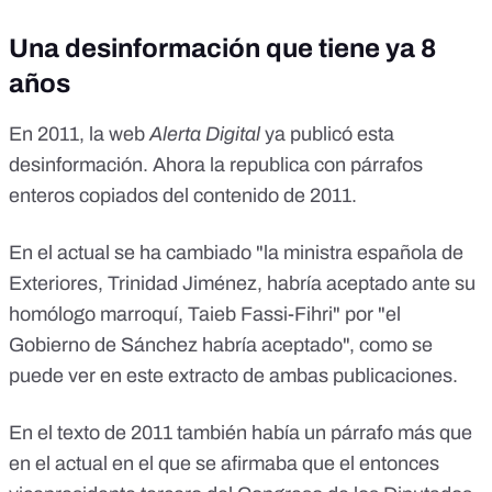
quedaron en el desierto. La minestrone parece ignorar que
los rifeños también lucharon contra los franceses y contra el
Una desinformación que tiene ya 8
sultán de Marruecos, antepasado directo del actual dictador,
años
Mohamed VI que es el que solicita la 'indemnización' para
sus súbditos. España será la paganini y, además todo se
oficiará en un acto en el que pediremos perdón a
En 2011, la web
Alerta Digital
ya publicó esta
Marruecos. Y como las penas con pan son menos, además
desinformación. Ahora la republica con párrafos
dotará a los hospitales de Nador y Alhucemas de unidades
enteros copiados del contenido de 2011.
oncológicas. Somos el primo rico del norte, aunque
3.800.000 parados anden dándonos la tabarra con sus
lloriqueos y penurias. ... ¿Más?... Pues sí... P. Sánchez y su
En el actual se ha cambiado "la ministra española de
banda de ladrones autorizaron una aportación (ME
Exteriores, Trinidad Jiménez, habría aceptado ante su
ABSTENGO DE HACER COMENTARIOS)
.................................................................. Que este correo
homólogo marroquí, Taieb Fassi-Fihri" por "el
no pare. Que sepan que lo sabemos y se les caiga la cara de
Gobierno de Sánchez habría aceptado", como se
vergüenza ... ... si la tienen.
puede ver en este extracto de ambas publicaciones.
En el texto de 2011 también había un párrafo más que
en el actual en el que se afirmaba que el entonces