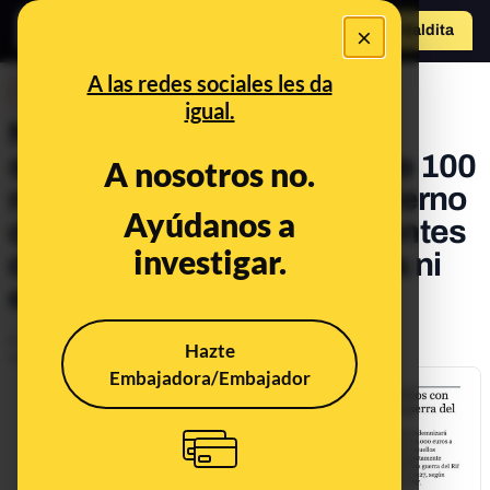
×
Hazte Maldit
o
Abrir menú
A las redes sociales les da
DESINFO
igual.
No hay pruebas de una
supuesta indemnización de 100
A nosotros no.
millones de euros del Gobierno
Ayúdanos a
de España a los descendientes
investigar.
de la Guerra del Rif ni ahora ni
en 2011
Publicado el
Mar 3, 2019, 9:42:32 AM
Hazte
Actualizado el
Sep 13, 2022, 10:32:00 AM
Embajadora/Embajador