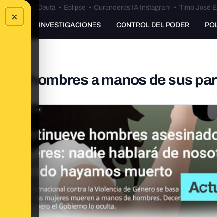
euta
•
Bulos Ceuta
•
Eclipse
•
Curanderos IA Instagram
•
Timo José E
×
UNKING
INVESTIGACIONES
CONTROL DEL PODER
PO
on 29 hombres a manos de sus par