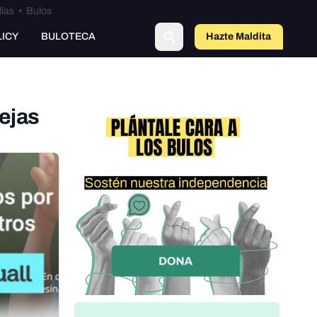
lías
•
Bulos
LICY
BULOTECA
Hazte Maldit
a
ejas