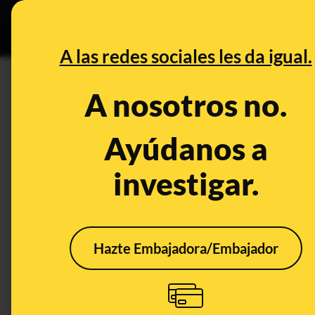
Especial C
DESINFO
PREB
A las redes sociales les da igual.
DESINFO
A nosotros no.
No, en el año 2015 no murier
Ayúdanos a
Publicado el
Jan 11, 2018, 9:32:00 AM
investigar.
Hazte Embajadora/Embajador