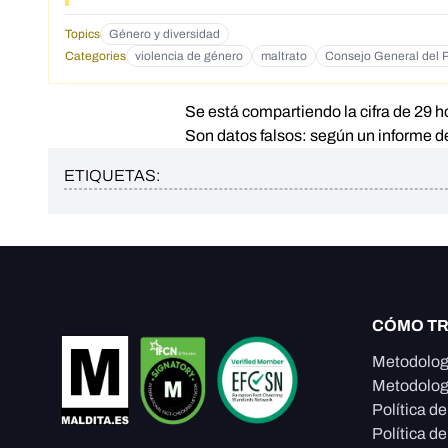
Topics
Género y diversidad
Categories
violencia de género
maltrato
Consejo General del P
Se está compartiendo la cifra de 29 
Son datos falsos:
según un informe 
ETIQUETAS:
CÓMO T
Metodolog
Metodolog
Política d
Política de