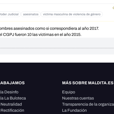
oder Judicial
asesinatos
víctima masculina de violencia de género
hombres asesinados como si correspondiera al año 2017.
del CGPJ
fueron 10 las víctimas en el año 2015.
RABAJAMOS
MÁS SOBRE MALDITA.ES
ía Desinfo
Equipo
ía La Buloteca
Nuestras cuentas
e Neutralidad
Transparencia de la organiz
 Rectificación
La Fundación