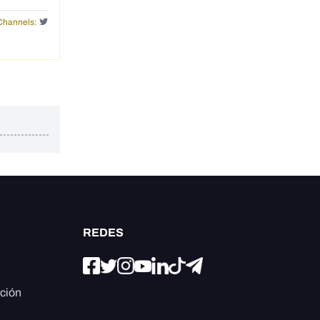
Channels:
REDES
ación