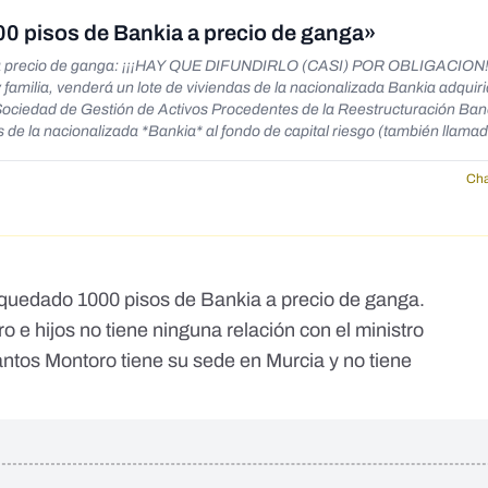
00 pisos de Bankia a precio de ganga»
RLO (CASI) POR OBLIGACION!!!*
familia, venderá un lote de viviendas de la nacionalizada Bankia adquir
Sociedad de Gestión de Activos Procedentes de la Reestructuración Ban
 de la nacionalizada *Bankia* al fondo de capital riesgo (también llama
*100 millones de euros*. La inmobiliaria elegida por HIG para vender este
del ministro de Hacienda,* Cristóbal Montoro*. La operación de venta d
Cha
 cerrado por 100 millones de euros, evidentemente por debajo del preci
lante una posibilidad inmejorable de realizar un *jugoso negocio gracias
 la Comisión Europea. Incluso el diario estadounidense *The Wall Street
s a este lote de viviendas que pertenecía a Bankia, que dos meses atrás
100. Además, HIG sólo ha pagado el 51% de los inmuebles gracias a una 
 quedado 1000 pisos de Bankia a precio de ganga.
edad de la Sareb*, lo que significa que cada casa tiene un coste medio d
ORMACIÓN CIRCULE, QUE TODO EL MUNDO SEPA CON QUIÉN NOS JU
 e hijos no tiene ninguna relación con el ministro
antos Montoro tiene su sede en Murcia y no tiene