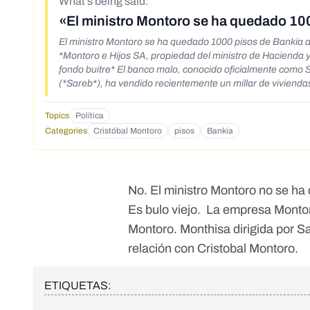
What's being said:
«El ministro Montoro se ha quedado 10
El ministro Montoro se ha quedado 1000 pisos de Bankia a precio de ganga: ¡¡¡HAY QUE DIFUNDI
*Montoro e Hijos SA, propiedad del ministro de Hacienda y 
fondo buitre* El banco malo, conocido oficialmente como 
(*Sareb*), ha vendido recientemente un millar de viviendas
*fondos buitre*)* HIG Capital*, establecido en Miami, por 
casas ha sido *Montoro e Hijos SA (Monthisa)*, propiedad 
Topics
Política
viviendas repartidas por diversos puntos de España* se ha
Categories
Cristóbal Montoro
pisos
Bankia
mercado. Por tanto, la inmobiliaria de Montoro tiene por de
Sareb*, entidad controlada por el Estado y dependiente de
se ha hecho eco de los *"fortísimos descuentos"* aplicado
tasado en *500 millones *y ahora se ha vendido sólo por 
No. El ministro Montoro no se ha
financiera que mantiene el *49% de las viviendas en propi
euros*. Una auténtica ganga. *HACED QUE LA INF
Es bulo viejo. La empresa Montoro
CUARTOS... *
Montoro. Monthisa dirigida por S
relación con Cristobal Montoro.
ETIQUETAS: