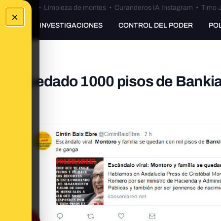
Bulos Ceuta
•
Limpieza de montes
•
Curanderos IA Instagram
•
Timo J
×
UNKING
INVESTIGACIONES
CONTROL DEL PODER
PO
e ha quedado 1000 pisos de Bankia