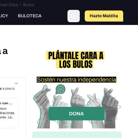
osé Elías
•
Bulos
LICY
BULOTECA
Hazte Maldit
a
 a