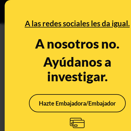
Grupos Ceuta
•
DESINFO
PREB
A las redes sociales les da igual.
DESINFO
A nosotros no.
No. El ministro Montoro no s
precio de ganga.
Ayúdanos a
investigar.
Publicado el
Jul 4, 2017, 12:00:00 AM
Hazte Embajadora/Embajador