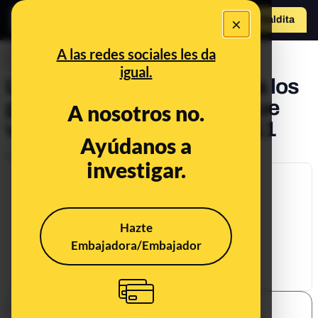
×
Hazte Maldit
a
Abrir menú
A las redes sociales les da
DESINFO
igual.
La supuesta "Yihad" contra los
perros en Lleida: un bulo que
A nosotros no.
vuelve cada año desde 2011
Ayúdanos a
Publicado el
Jul 18, 2019, 7:01:58 AM
investigar.
Hazte
Embajadora/Embajador
SHARE: