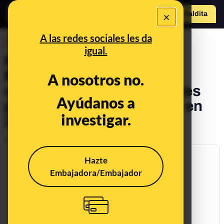
×
Hazte Maldit
a
Abrir menú
A las redes sociales les da
DESINFO
igual.
No, el Hospital Clínico de
Málaga no ha dejado sin
A nosotros no.
quimioterapia a los pacientes
Ayúdanos a
por falta de medicamentos en
investigar.
2020
Publicado el
Feb 25, 2020, 10:13:00 AM
Hazte
Embajadora/Embajador