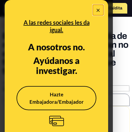
×
Hazte Maldit
a
Abrir menú
A las redes sociales les da
DESINFO
igual.
El vídeo que acusa a Cepeda de
rechazar el abrazo de una fan no
A nosotros no.
está completo: se abrazan al
Ayúdanos a
final y ambos reconocen que
investigar.
fue una broma
Publicado el
Jun 18, 2019, 2:27:29 PM
Hazte
SHARE:
Embajadora/Embajador
9/30/19
What's being said: