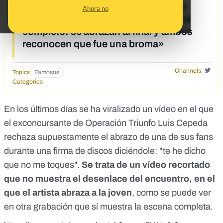
«[T] El vídeo que acusa a Cepeda de
Ahora no
rechazar el abrazo de una fan no está
completo: se abrazan al final y ambos
reconocen que fue una broma»
Channels:
Topics
Famosos
Categories
En los últimos días se ha viralizado un vídeo en el que
el exconcursante de Operación Triunfo Luis Cepeda
rechaza supuestamente el abrazo de una de sus fans
durante una firma de discos diciéndole: "te he dicho
que no me toques".
Se trata de un vídeo recortado
que no muestra el desenlace del encuentro, en el
que el artista abraza a la joven
, como se puede ver
en otra grabación que sí muestra la escena completa.