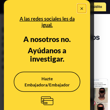
×
Hazte Maldit
o
Abrir menú
A las redes sociales les da
DESINFO
igual.
El bulo racista sobre el
asesinato de un agente de los
A nosotros no.
Carabinieri en Italia: los
Ayúdanos a
atacantes no eran "dos
investigar.
norteafricanos" sino
estadounidenses
Publicado el
Aug 2, 2019, 7:08:47 AM
Hazte
Embajadora/Embajador