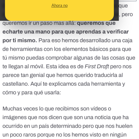
En
Maldita.es
te alertamos a diario de los bulos que
Ahora no
están circulando gracias a que tú nos los envías, pero
queremos ir un paso mas allá:
queremos que
echarte una mano para que aprendas a verificar
por ti mismo.
Para eso hemos desarrollado
una caja
de herramientas
con los elementos básicos para que
tú mismo puedas comprobar algunas de las cosas que
te llegan al móvil.
Esta idea es de
First Draft
pero nos
parece tan genial que hemos querido traducirla al
castellano. Aquí te explicamos cada herramienta y
cómo y para qué usarla:
Muchas veces lo que recibimos son vídeos o
imágenes que nos dicen que son una noticia que ha
ocurrido en un país determinado pero que nos huelen
un poco raros porque no los hemos visto en ningún