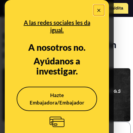
×
Hazte Maldit
o
Abrir menú
A las redes sociales les da
DESINFO
igual.
Educación: la caja de
herramientas de verificación
A nosotros no.
para que no te la cuelen
Ayúdanos a
Publicado el
Nov 28, 2018, 8:05:19 AM
investigar.
Hazte
Embajadora/Embajador
SHARE: