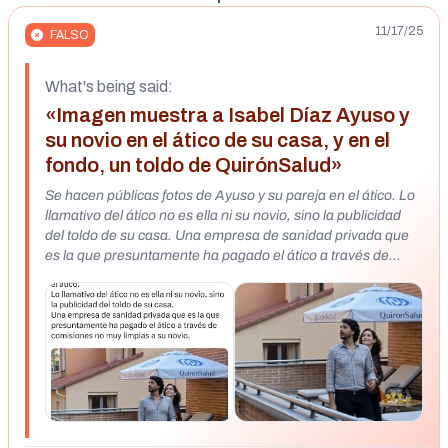
11/17/25
FALSO
What's being said:
«Imagen muestra a Isabel Díaz Ayuso y
su novio en el ático de su casa, y en el
fondo, un toldo de QuirónSalud»
Se hacen públicas fotos de Ayuso y su pareja en el ático. Lo
llamativo del ático no es ella ni su novio, sino la publicidad
del toldo de su casa. Una empresa de sanidad privada que
es la que presuntamente ha pagado el ático a través de
comisiones no muy limpias a su novio.
https://x.com/Erramun2014/status/1989348410189836781?
t=kcfzqbtlG-ooRr5wz62SxQ&s=35