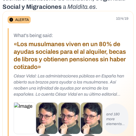
Social y Migraciones
a
Maldita.es
.
10/4/19
ALERTA
What's being said:
«Los musulmanes viven en un 80% de
ayudas sociales para el al alquiler, becas
de libros y obtienen pensiones sin haber
cotizado»
César Vidal: Las administraciones públicas en España han
abierto sus brazos para ayudar a los musulmanes. Así
reciben una infinidad de ayudas por encima de los
españoles. Lo cuenta César Vidal en su último editorial
titulado significativamente "El cuco se apodera del nido".
Mientras que muchos españoles con hijos a cargo y en el
paro deben sobrevivir al mes con 426 euros del programa
and 180
"Prepara" del Gobierno, los inmigrantes extranjeros, sobre
more
elements…
todo los musulmanes, se aprovechan de una infinidad de
ayudas y beneficios. Así en el listado de ayudas públicas al