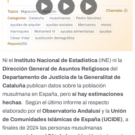
alquiler de la Comunidad de Madrid, publicado el pasado
mes de julio, casi el 90% de los beneficiarios son
Channels:
Topics
Migración
Religión
musulmanes. https://vm.tiktok.com/ZGeqtGKt2/
Categories
Cataluña
musulmanes
Pedro Sánchez
ayudas de alquiler
ayudas sociales
Marruecos
moros
marroquíes
Mohamed VI
ayudas alimentarias
ayudas
César Vidal
sustitución demográfica
Reports
255
Ni el
Instituto Nacional de Estadística
(INE) ni la
Dirección General de Asuntos Religiosos
del
Departamento de Justicia de la Generalitat de
Cataluña
publican datos sobre la población
musulmana en España, pero
sí hay estimaciones
hechas
. Según el último
informe
al respecto
elaborado por el
Observatorio Andalusí
y la
Unión
de Comunidades Islámicas de España (UCIDE)
, a
finales de 2024 las personas musulmanas