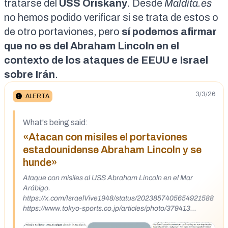
tratarse del
USS Oriskany
. Desde
Maldita.es
no hemos podido verificar si se trata de estos o
de otro portaviones, pero
sí podemos afirmar
que no es del Abraham Lincoln en el
contexto de los ataques de EEUU e Israel
sobre Irán
.
3/3/26
ALERTA
What's being said:
«Atacan con misiles el portaviones
estadounidense Abraham Lincoln y se
hunde»
Ataque con misiles al USS Abraham Lincoln en el Mar
Arábigo.
https://x.com/IsraelVive1948/status/2023857405654921588
https://www.tokyo-sports.co.jp/articles/photo/379413
https://www.google.com/search?