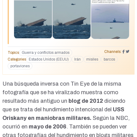
q=https://www.facebook.com/100064393823730/posts/133
4042935418821/
Channels:
Topics
Guerra y conflictos armados
Categories
Estados Unidos (EEUU)
Irán
misiles
barcos
portaviones
Una búsqueda inversa con Tin Eye de la misma
fotografía que se ha viralizado muestra como
resultado más antiguo un
blog de 2012
diciendo
que se trata del
hundimiento intencional
del
USS
Oriskany en maniobras militares.
Según la NBC,
ocurrió en
mayo de 2006
. También se pueden ver
otras fotografías
del hundimiento en blogs militares