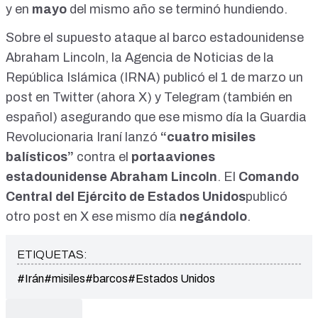
y en
mayo
del mismo año se terminó
hundiendo
.
Sobre el supuesto ataque al barco estadounidense
Abraham Lincoln, la Agencia de Noticias de la
República Islámica (IRNA) publicó el 1 de marzo un
post en
Twitter
(ahora X) y
Telegram
(también
en
españo
l) asegurando que ese mismo día la Guardia
Revolucionaria Iraní lanzó
“cuatro misiles
balísticos”
contra el
portaaviones
estadounidense Abraham Lincoln
. El
Comando
Central del Ejército de Estados Unidos
publicó
otro post en X ese mismo día
negándolo
.
ETIQUETAS:
#Irán
#misiles
#barcos
#Estados Unidos