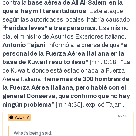
contra la
base aérea de Ali Al-Salem, en la
que sí hay militares italianos
. Este ataque,
según las autoridades locales
, habría causado
“heridas leves” a tres personas
. Ese mismo
día, el ministro de Asuntos Exteriores italiano,
Antonio Tajani
, informó a la prensa de que
“el
personal de la Fuerza Aérea Italiana en la
base de Kuwait resultó ileso”
[
min. 0:18
]. “La
de Kuwait, donde está estacionada la Fuerza
Aérea Italiana,
tiene más de 300 hombres de
la Fuerza Aérea Italiana, pero hablé con el
general Conserva, que confirmó que no hay
ningún problema”
[
min 4:35
], explicó Tajani.
3/2/26
ALERTA
What's being said: