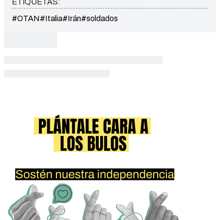
ETIQUETAS:
#OTAN
#Italia
#Irán
#soldados