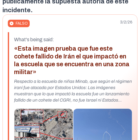
públicamente la supuesta autoría de este
incidente.
3/2/26
FALSO
What's being said:
«Esta imagen prueba que fue este
cohete fallido de Irán el que impactó en
la escuela que se encuentra en una zona
militar»
Respecto a la escuela de niñas Minab, que según el régimen
iraní fue atacada por Estados Unidos: Las imágenes
muestran que lo que impactó la escuela fue un lanzamiento
fallido de un cohete del CGRI, no fue Israel ni Estados
Unidos. Regarding Minab girls school which the regime in
Iran claims was hit by America: Footage shows whatever hit
the school was a failed rocket launch from IRGC, it wasn’t
Israel or US. Analysis of the area shows the school is in a
middle of a military area full of IRGC bases.
https://x.com/Tarikh_Eran/status/2027784301840846939?