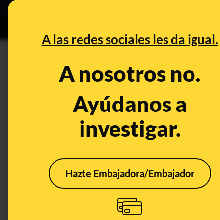
Especial Ce
DESINFO
PREBU
A las redes sociales les da igual.
DESINFO
CONTEXTO
A nosotros no.
Qué sabemos de este vídeo q
"miembros del Cártel Jalisco
Ayúdanos a
ejército mexicano"
investigar.
Publicado el
Feb 25, 2026, 5:18:19 PM
Hazte Embajadora/Embajador
CONTEXTO