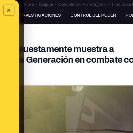
uta
•
Bulos Ceuta
•
Eclipse
•
Curanderos IA Instagram
•
Timo José 
×
NKING
INVESTIGACIONES
CONTROL DEL PODER
PO
ue supuestamente muestra a
 Nueva Generación en combate co