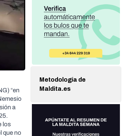
Metodología de
Maldita.es
NG) “en
 Nemesio
sión a
025
.
e los
l que no