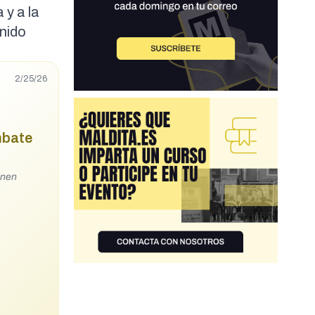
 y a la
enido
2/25/26
mbate