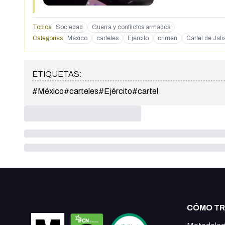
Topics
Sociedad
Guerra y conflictos armados
Categories
México
carteles
Ejército
crimen
Cártel de Ja
ETIQUETAS:
#México
#carteles
#Ejército
#cartel
CÓMO T