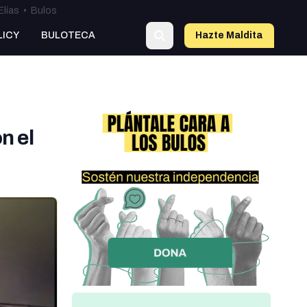
Elías
•
Bulos
LICY
BULOTECA
Hazte Maldit
a
n el