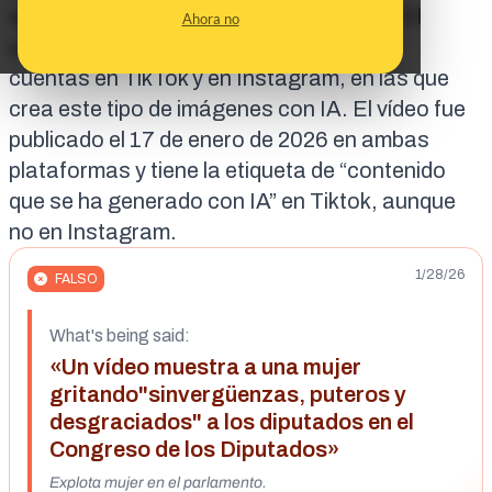
sido generado con inteligencia artificial. El
Ahora no
usuario que lo creó, @rober.art.ai, tiene
cuentas en
TikTok
y en
Instagram
, en las que
crea este tipo de imágenes con IA. El vídeo fue
publicado el
17 de enero de 2026
en ambas
plataformas y tiene la etiqueta de “contenido
que se ha generado con IA” en Tiktok, aunque
no en
Instagram
.
1/28/26
FALSO
What's being said:
«Un vídeo muestra a una mujer
gritando"sinvergüenzas, puteros y
desgraciados" a los diputados en el
Congreso de los Diputados»
Explota mujer en el parlamento.