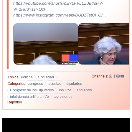
https://youtube.com/shorts/pEYLFVLLZJE?si=7-
W_zHu8Y11r-QcF
https://www.instagram.com/reels/DUBZTstCI_Q/
https://www.instagram.com/noticiumes/reel/DTv8zroDNG1/
?hl=es https://www.instagram.com/reels/DTupqLOCKYp/
https://www.instagram.com/reel/DUl0qrXDCQU/
https://www.facebook.com/groups/javierruizporlaverdad/po
sts/1385706822880927/
Channels:
Topics
Política
Sociedad
Categories
congreso
abuelas
diputados
Congreso de los Diputados
insultos
ancianos
inteligencia artificial (IA)
agresiones
Reports
4