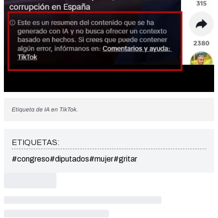
Etiqueta de IA en TikTok.
ETIQUETAS:
#congreso
#diputados
#mujer
#gritar