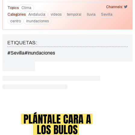
Channels:
Topics
Clima
Categories
Andalucía
vídeos
temporal
lluvia
Sevilla
centro
inundaciones
ETIQUETAS:
#Sevilla
#inundaciones