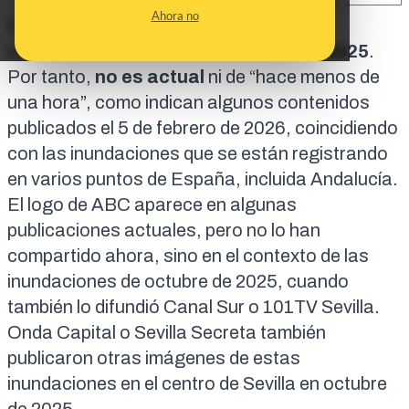
Ahora no
El vídeo que circula del centro de Sevilla
inundado
es real, pero de octubre de 2025
.
Por tanto,
no es actual
ni de “hace menos de
una hora”, como indican
algunos contenidos
publicados el 5 de febrero de 2026
, coincidiendo
con las inundaciones que se están registrando
en varios puntos de España, incluida Andalucía.
El logo de ABC aparece en
algunas
publicaciones actuales
, pero no lo han
compartido ahora, sino en el contexto de las
inundaciones de octubre de 2025
, cuando
también lo difundió
Canal Sur
o
101TV Sevilla
.
Onda Capital
o
Sevilla Secreta
también
publicaron otras imágenes de estas
inundaciones en el centro de Sevilla en octubre