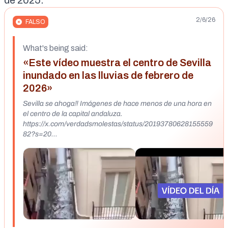
de 2025.
2/6/26
FALSO
What's being said:
«Este vídeo muestra el centro de Sevilla
inundado en las lluvias de febrero de
2026»
Sevilla se ahoga‼️ Imágenes de hace menos de una hora en
el centro de la capital andaluza.
https://x.com/verdadsmolestas/status/20193780628155559
82?s=20
https://www.tiktok.com/@espiritutemplarionews/video/7603
278642998709526