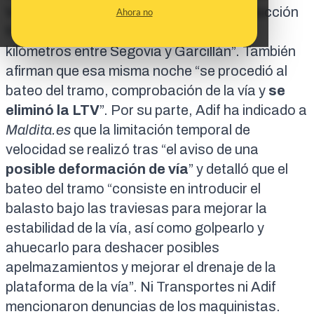
Velocidad Madrid-Valladolid” y que la reducción
Ahora no
fue “de 80 km/hora en un tramo de 18,2
kilómetros entre Segovia y Garcillán”. También
afirman que esa misma noche “se procedió al
bateo del tramo, comprobación de la vía y
se
eliminó la LTV
”. Por su parte, Adif ha indicado a
Maldita.es
que la limitación temporal de
velocidad se realizó tras “el aviso de una
posible deformación de vía
” y detalló que el
bateo del tramo “consiste en introducir el
balasto bajo las traviesas para mejorar la
estabilidad de la vía, así como golpearlo y
ahuecarlo para deshacer posibles
apelmazamientos y mejorar el drenaje de la
plataforma de la vía”. Ni Transportes ni Adif
mencionaron denuncias de los maquinistas.