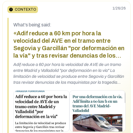
1/26/26
CONTEXTO
What's being said:
«Adif reduce a 60 km por hora la
velocidad del AVE en el tramo entre
Segovia y Garcillán "por deformación en
la vía" y tras revisar denuncias de los
maquinistas por la tragedia ferroviaria
Adif reduce a 60 por hora la velocidad de AVE de un tramo
de Adamuz»
entre Madrid y Valladolid "por deformación en la vía" La
limitación de velocidad se produce entre Segovia y Garcillán
tras revisar denuncias de los maquinistas por la tragedia
ferroviaria de Adamuz
https://www.instagram.com/p/DT3cwgvDB_9/?