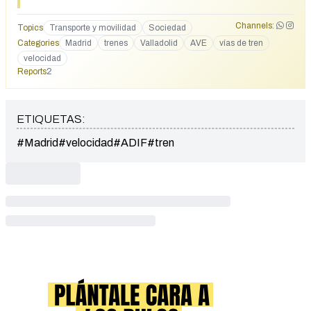
Channels:
Topics
Transporte y movilidad
Sociedad
Categories
Madrid
trenes
Valladolid
AVE
vías de tren
velocidad
Reports
2
ETIQUETAS:
#Madrid
#velocidad
#ADIF
#tren