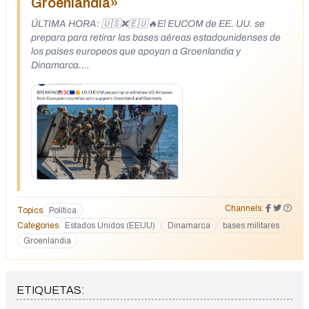
Groenlandia»
ÚLTIMA HORA: 🇺🇸❌🇪🇺🔥El EUCOM de EE. UU. se
prepara para retirar las bases aéreas estadounidenses de
los países europeos que apoyan a Groenlandia y
Dinamarca.
https://x.com/RealWester19512/status/20127845367956893
42
Channels:
Topics
Política
Categories
Estados Unidos (EEUU)
Dinamarca
bases militares
Groenlandia
ETIQUETAS: