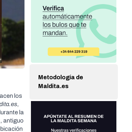
Metodología de
Maldita.es
yacen los
dita.es
,
urante la
, antiguo
ubicación