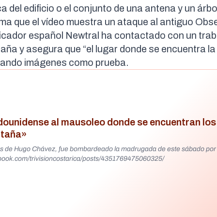
 del edificio o el conjunto de una antena y un árbo
ma que el
vídeo muestra un ataque al antiguo Obs
rificador español Newtral ha contactado con un tra
taña y asegura que “el lugar donde se encuentra l
ntando
imágenes
como prueba.
ounidense al mausoleo donde se encuentran los
ntaña»
tos de Hugo Chávez, fue bombardeado la madrugada de este sábado por 
tados Unidos. https://www.facebook.com/trivisioncostarica/posts/4351769475060325/