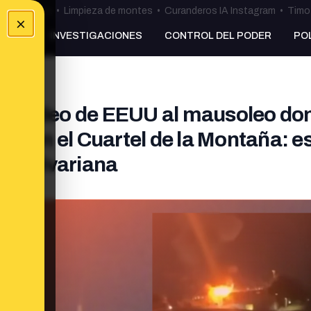
ulos Ceuta
•
Limpieza de montes
•
Curanderos IA Instagram
•
Timo 
×
NKING
INVESTIGACIONES
CONTROL DEL PODER
PO
mbardeo de EEUU al mausoleo do
ez en el Cuartel de la Montaña: es
a Bolivariana