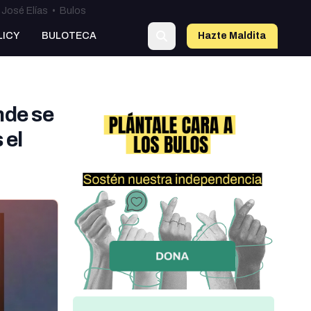
José Elías
•
Bulos
LICY
BULOTECA
Hazte Maldit
o
nde se
 el