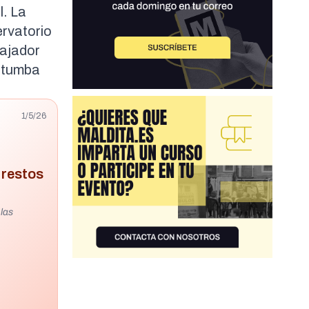
l. La
ervatorio
bajador
a tumba
1/5/26
 restos
las