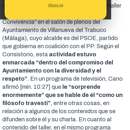
perfiles de redes sociales, llevó a cabo el taller
Ahora no
“
Capitalismo Arcoíris: Compromiso o
Convivencia
” en el salón de plenos del
Ayuntamiento de Villanueva del Trabuco
(Málaga), cuyo
alcalde es del PSOE
, partido
que gobierna en coalición con el PP. Según el
Consistorio, esta
actividad estuvo
enmarcada “dentro del
compromiso del
Ayuntamiento con la diversidad
y el
respeto”
. En un programa de televisión, Cano
afirmó [
min. 10:27
] que
le “sorprende
enormemente” que se hable de él “como un
filósofo travesti”
, entre otras cosas, en
relación a algunos de los contenidos que se
difunden sobre él y su charla. En cuanto al
contenido del taller, en el mismo programa