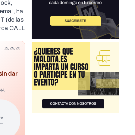
tock,
lema", ha
T (de las
rca CALL
12/29/25
sin dar
NNA
re
s…