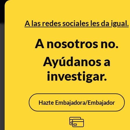
Grupos Ceuta
•
B
DESINFO
PREBU
A las redes sociales les da igual.
DESINFO
FALSO
A nosotros no.
La DGT no ha retirado "la hom
dejarán de fabricarse, pero p
Ayúdanos a
investigar.
Publicado el
Dec 29, 2025, 5:28:39 PM
FALSO
Hazte Embajadora/Embajador