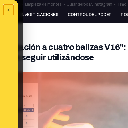
ulos Ceuta
•
Limpieza de montes
•
Curanderos IA Instagram
•
Timo 
×
NKING
INVESTIGACIONES
CONTROL DEL PODER
PO
ologación a cuatro balizas V16":
ueden seguir utilizándose