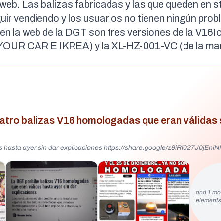
web. Las balizas fabricadas y las que queden en s
ir vendiendo y los usuarios no tienen ningún prob
 en la web de la DGT
son tres versiones de la V16Io
UR CAR E IKREA) y la XL-HZ-001-VC (de la ma
uatro balizas V16 homologadas que eran válidas 
 hasta ayer sin dar explicaciones https://share.google/z9iRl027J0jEni
and 1 mo
element