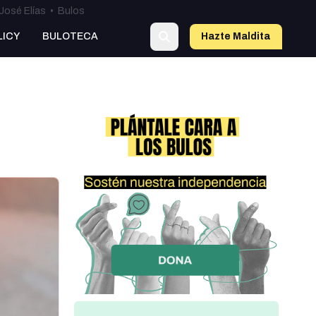
José Elías
•
Bulos
LICY
BULOTECA
Hazte Maldit
a