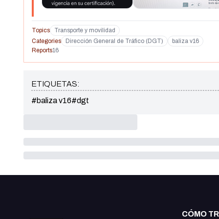
Topics
Transporte y movilidad
Categories
Dirección General de Tráfico (DGT)
baliza v16
Reports
16
ETIQUETAS:
#baliza v16
#dgt
CÓMO T