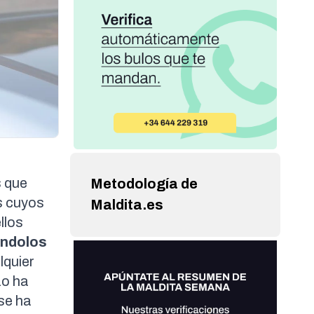
s que
Metodología de
s cuyos
Maldita.es
llos
ándolos
lquier
zo ha
se ha