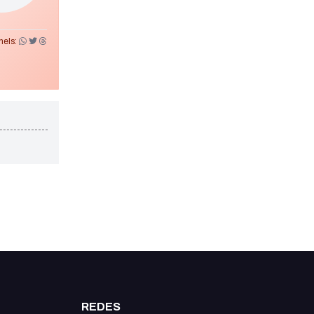
els:
REDES