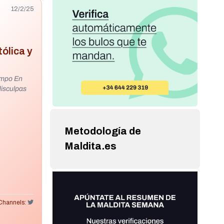
12/2/25
ólica y
empo En
Metodología de
Maldita.es
Channels: