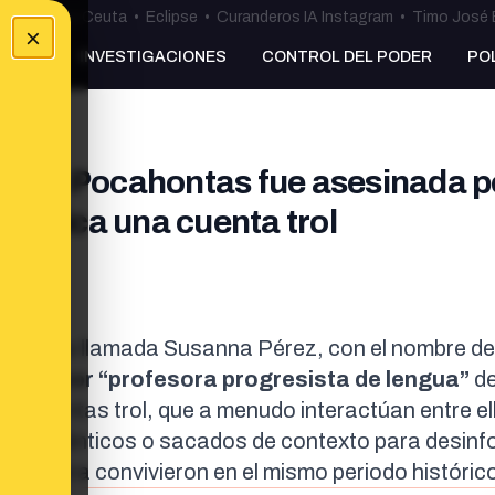
uta
•
Bulos Ceuta
•
Eclipse
•
Curanderos IA Instagram
•
Timo José 
×
NKING
INVESTIGACIONES
CONTROL DEL PODER
PO
ce que Pocahontas fue asesinada p
 publica una cuenta trol
 la cuenta llamada Susanna Pérez, con el nombre de
asar por “profesora progresista de lengua”
de
ras cuentas trol, que a menudo interactúan entre el
esperpénticos o sacados de contexto para desinf
 siquiera convivieron en el mismo periodo históric