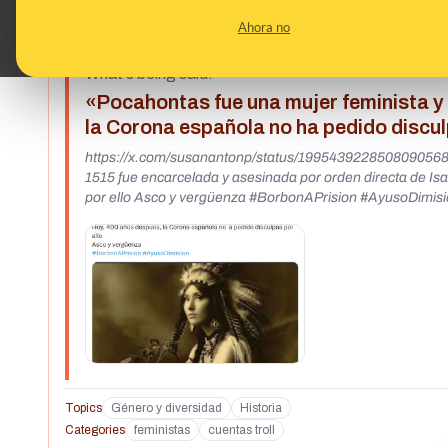
FALSO
Ahora no
What's being said:
«Pocahontas fue una mujer feminista y 
la Corona española no ha pedido discu
https://x.com/susanantonp/status/1995439228508090568 #
1515 fue encarcelada y asesinada por orden directa de Isabel la ca
por ello Asco y vergüenza #BorbonAPrision #AyusoDimis
Topics
Género y diversidad
Historia
Categories
feministas
cuentas troll