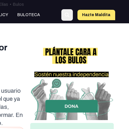
Elías
•
Bulos
LICY
BULOTECA
Hazte Maldit
a
or
 usuario
l que ya
las,
ormar. En
o.