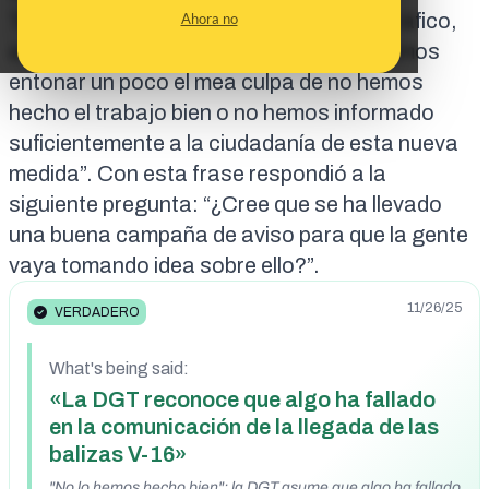
Telemática de la Dirección General de Tráfico,
Ahora no
aseguró en nombre de la DGT: “Deberíamos
entonar un poco el mea culpa de no hemos
hecho el trabajo bien o no hemos informado
suficientemente a la ciudadanía de esta nueva
medida”. Con esta frase respondió a la
siguiente pregunta: “¿Cree que se ha llevado
una buena campaña de aviso para que la gente
vaya tomando idea sobre ello?”.
11/26/25
VERDADERO
What's being said:
«La DGT reconoce que algo ha fallado
en la comunicación de la llegada de las
balizas V-16»
"No lo hemos hecho bien": la DGT asume que algo ha fallado