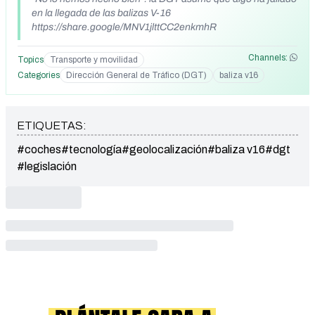
en la llegada de las balizas V-16
https://share.google/MNV1jlttCC2enkmhR
Channels:
Topics
Transporte y movilidad
Categories
Dirección General de Tráfico (DGT)
baliza v16
ETIQUETAS:
#coches
#tecnología
#geolocalización
#baliza v16
#dgt
#legislación