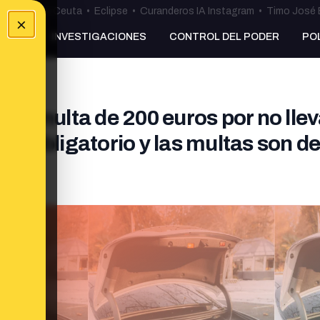
uta
•
Bulos Ceuta
•
Eclipse
•
Curanderos IA Instagram
•
Timo José 
×
NKING
INVESTIGACIONES
CONTROL DEL PODER
PO
y la multa de 200 euros por no llev
 es obligatorio y las multas son de