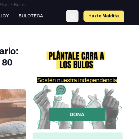
Elías
•
Bulos
LICY
BULOTECA
Hazte Maldit
a
arlo:
 80