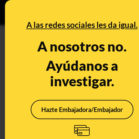
Especial Ce
DESINFO
PREBU
A las redes sociales les da igual.
DESINFO
FALSO
A nosotros no.
El supuesto spray obligatorio 
si tienes rueda de repuesto no
Ayúdanos a
euros
investigar.
Publicado el
Nov 27, 2025, 2:23:59 PM
Hazte Embajadora/Embajador
FALSO