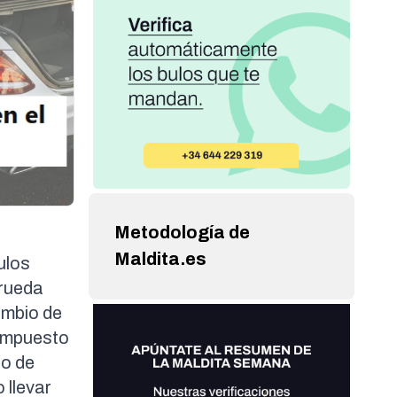
Metodología de
Maldita.es
ulos
 rueda
ambio de
compuesto
to de
 llevar