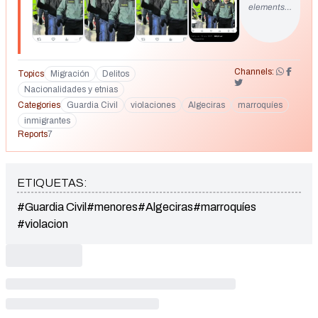
elements…
Channels:
Topics
Migración
Delitos
Nacionalidades y etnias
Categories
Guardia Civil
violaciones
Algeciras
marroquíes
inmigrantes
Reports
7
ETIQUETAS:
#Guardia Civil
#menores
#Algeciras
#marroquíes
#violacion