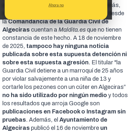
como
reportaron medios locales
. Además,
Ahora no
sobre la supuesta violación y detención, desde
la
Comandancia de la Guardia Civil de
Algeciras
cuentan a
Maldita.es
que no tienen
constancia de este hecho. A 18 de noviembre
de 2025,
tampoco hay ninguna noticia
publicada
sobre esta supuesta detención ni
sobre esta supuesta agresión
. El titular "la
Guardia Civil detiene a un marroquí de 25 años
por violar salvajemente a una niña de 13 y
cortarle los pezones con un cúter en Algeciras”
no ha sido utilizado por ningún medio
y todos
los resultados que arroja Google son
publicaciones en Facebook o Instagram
sin
pruebas
. Además, el
Ayuntamiento de
Algeciras
publicó el 16 de noviembre
un