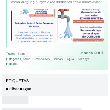
correr el agua y purgar la red doméstica hasta nuevo aviso.
Channels:
Topics
Salud
Categories
salud
País Vasco
Bilbao
agua
Vizcaya
Reports
2
ETIQUETAS:
#Bilbao
#agua