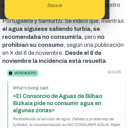
principal
en Ezkerraldea. Afectó al suministro
Ahora no
de agua de Trapagaran, Muskiz, Sestao,
Portugalete y Santurtzi. Se
indicó
que, mientras
el agua siguiese saliendo turbia, se
recomendaba no consumirla
, pero
no
prohibían su consumo
, según una
publicación
en X
del 8 de noviembre.
Desde el 8 de
noviembre la incidencia
está resuelta
.
11/11/25
VERDADERO
What's being said:
«El Consorcio de Aguas de Bilbao
Bizkaia pide no consumir agua en
algunas zonas»
Restablecido el servicio de agua. Debido a problemas de
turbidez, la recomendación es NO CONSUMIR AGUA. Dejar