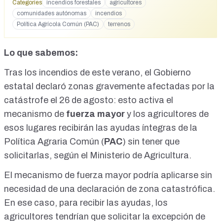
Categories
incendios forestales
agricultores
legislaciones medioambientales de los últimos años. Unos
comunidades autónomas
incendios
agricultores y ganaderos que se sienten doblemente
Política Agrícola Común (PAC)
terrenos
penalizados. Por un lado, se encuentran todas las pérdidas
comentadas anteriormente y por otro, las pérdidas a futuro.
Y es que, si no hay cambios en la normativa debido a la
Lo que sabemos:
excepcionalidad de estos fuegos, las explotaciones se
enfrentan a una reducción de los ingresos por las ayudas de
Tras los incendios de este verano, el Gobierno
la Política Agraria Común (PAC), ya que las superficies
estatal declaró
zonas gravemente afectadas por la
quemadas no serían admisibles para la campaña vigente ni
para las dos próximas. Terreno improductivo «Las pérdidas
catástrofe el 26 de agosto
: esto activa el
son millonarias y tendremos otros problemas», asegura Luis
mecanismo de
fuerza mayor
y los agricultores de
Cortés Isidro, coordinador estatal actual de la Unión de
Uniones de Agricultores y Ganaderos, en conversación con
esos lugares recibirán las ayudas íntegras de la
THE OBJECTIVE. «Con la normativa PAC, automáticamente
Política Agraria Común (
PAC
) sin tener que
el territorio quemado pasa a ser improductivo para no
solicitarlas, según el Ministerio de Agricultura.
fomentar que los ganaderos o agricultores quemen los
rastrojos», explica este agricultor. Por ello, se descalifica
El mecanismo de fuerza mayor podría aplicarse sin
toda esa superficie quemada. «Esto es un drama, es el
alimento del ganado, se ha quemado pasto y los ganaderos
necesidad de una declaración de zona catastrófica.
tienen que empezar a comprar más heno y pienso, encima
En ese caso, para recibir las ayudas, los
no se les va a permitir poner esa tierra de pasto para sus
animales en los próximos años», añade.
agricultores tendrían que solicitar la excepción de