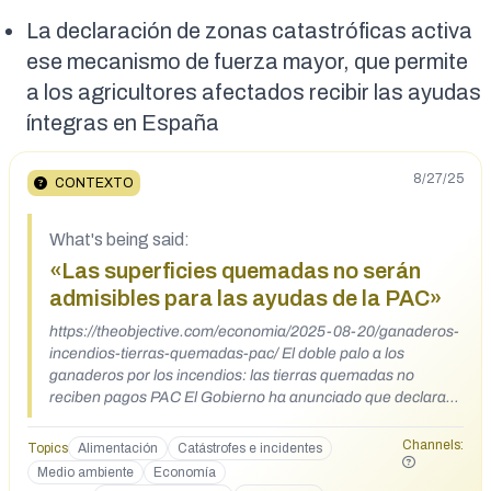
La declaración de zonas catastróficas activa
ese mecanismo de fuerza mayor, que permite
a los agricultores afectados recibir las ayudas
íntegras en España
8/27/25
CONTEXTO
What's being said:
«Las superficies quemadas no serán
admisibles para las ayudas de la PAC»
https://theobjective.com/economia/2025-08-20/ganaderos-
incendios-tierras-quemadas-pac/ El doble palo a los
ganaderos por los incendios: las tierras quemadas no
reciben pagos PAC El Gobierno ha anunciado que declarará
zonas afectadas por emergencia las áreas arrasadas por los
incendios Con esta situación, y con muchos de estos
Channels:
Topics
Alimentación
Catástrofes e incidentes
incendios aún fuera de control, el sector primario clama
Medio ambiente
Economía
contra las trabas burocráticas que han generado las