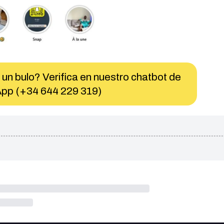
 un bulo? Verifica en nuestro chatbot de
pp (+34 644 229 319)