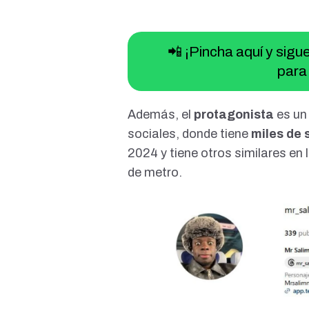
📲 ¡Pincha aquí y sig
para 
Además, el
protagonista
es un
sociales, donde tiene
miles de 
2024 y tiene
otros similares
en 
de metro.