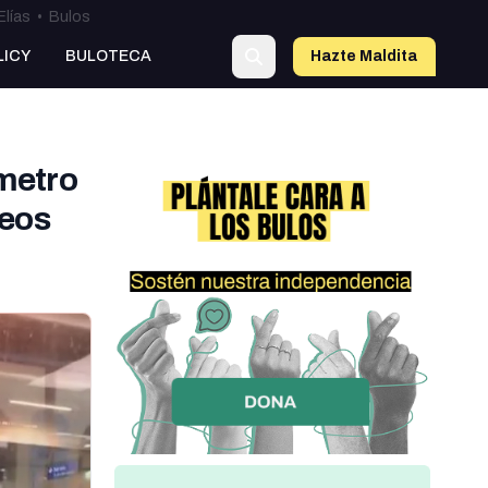
Elías
•
Bulos
LICY
BULOTECA
Hazte Maldit
o
 metro
deos