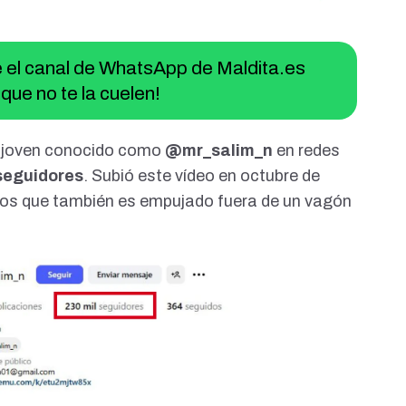
ue el canal de WhatsApp de Maldita.es
que no te la cuelen!
 joven conocido como
@mr_salim_n
en redes
seguidores
. Subió este vídeo en octubre de
los que también es empujado fuera de un vagón