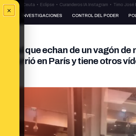
uta
•
Bulos Ceuta
•
Eclipse
•
Curanderos IA Instagram
•
Timo José 
×
NKING
INVESTIGACIONES
CONTROL DEL PODER
PO
nte" al que echan de un vagón de
 ocurrió en París y tiene otros ví
es