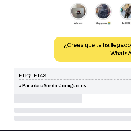
¿Crees que te ha llegado
WhatsA
ETIQUETAS:
#Barcelona
#metro
#inmigrantes