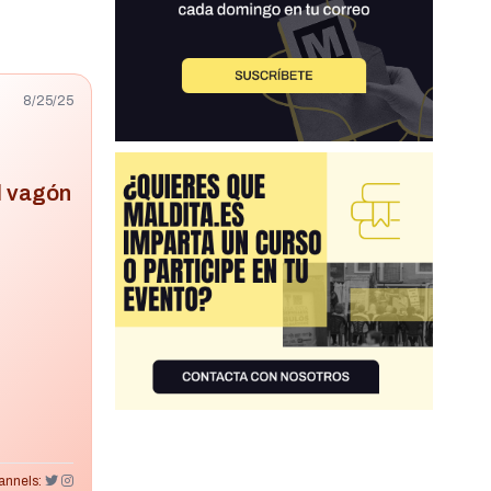
8/25/25
el vagón
annels: