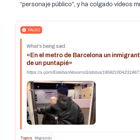
“personaje público”, y ha colgado vídeos mu
FALSO
What's being said:
«En el metro de Barcelona un inmigrante
de un puntapié»
https://x.com/EstebanNavarroS/status/19592100423196
Topics
Migración