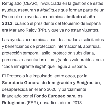
cotizado.
Refugiado (CEAR), involucrada en la gestión de estas
_____________________________________________________
ayudas, aseguran a
Maldita.es
que forman parte de un
_____________________________________________________
Protocolo de ayudas económicas
__________________ A los inmigrantes ilegales les dan
limitado al año
ayudas de 537 euros para alquilar una vivienda, un bono
2013,
cuando el presidente del Gobierno de España
transporte gratis por 6 meses o gafas y prótesis sin coste
era Mariano Rajoy (PP), y que ya no están vigentes.
https://www.instagram.com/reel/C_xBZ1iO-GN/
https://vm.tiktok.com/ZNdVL4SrV/
Las ayudas económicas iban destinadas a solicitantes
https://www.tiktok.com/@elnegacionista.ag/video/75439472
66009091350?_t=ZN-8zJyKJrUOe6&_r=1
y beneficiarios de protección internacional, apatridia,
https://www.facebook.com/share/v/1FM4ew3Jvk/
protección temporal, asilo, protección subsidiaria,
personas reasentadas e inmigrantes vulnerables, no a
“cada inmigrante ilegal” que llegue a España.
El Protocolo fue impulsado, entre otros, por la
Secretaría General de Inmigración y Emigración
,
desaparecida
en el año 2020, y parcialmente
financiado por el
Fondo Europeo para los
Refugiados
(FER), desarticulado en 2013.