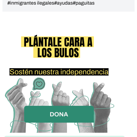
#inmigrantes ilegales
#ayudas
#paguitas