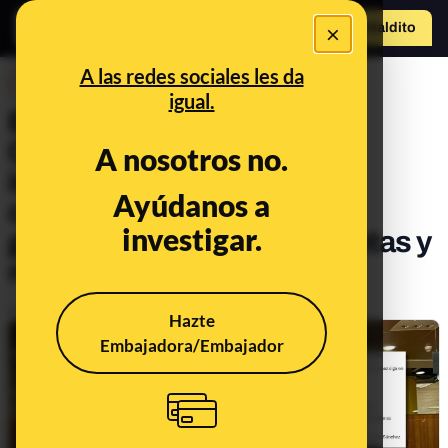
×
Hazte Maldit
o
Abrir menú
A las redes sociales les da
DESINFO
igual.
El papel de Leire Díez en
Correos y su supuesta
A nosotros no.
implicación en el voto por
Ayúdanos a
correo de elecciones las
investigar.
generales de 2023: preguntas y
respuestas
Publicado el
Jun 3, 2025, 6:26:53 PM
Hazte
Embajadora/Embajador