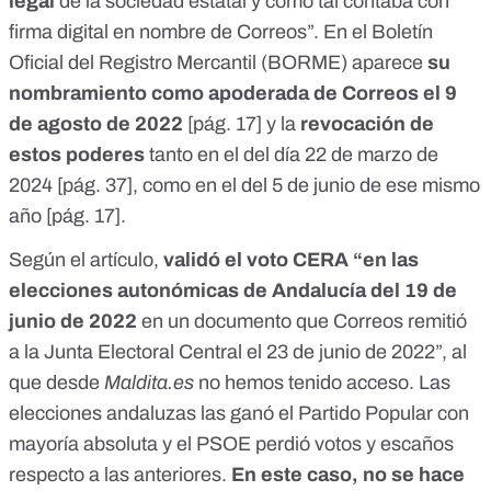
legal
de la sociedad estatal y como tal contaba con
firma digital en nombre de Correos”. En el Boletín
Oficial del Registro Mercantil (BORME) aparece
su
nombramiento como apoderada de Correos el 9
de agosto de 2022
[
pág. 17
] y la
revocación de
estos poderes
tanto en el del día 22 de marzo de
2024 [
pág. 37
], como en el del 5 de junio de ese mismo
año [
pág. 17
].
Según el
artículo
,
validó el voto CERA “en las
elecciones autonómicas de Andalucía del 19 de
junio de 2022
en un documento que Correos remitió
a la Junta Electoral Central el 23 de junio de 2022”, al
que desde
Maldita.es
no hemos tenido acceso.
Las
elecciones andaluzas las ganó el Partido Popular con
mayoría absoluta y el PSOE perdió votos y escaños
respecto a las anteriores.
En este caso, no se hace