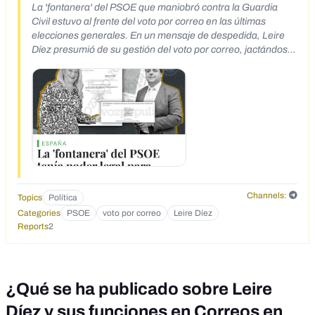
La 'fontanera' del PSOE que maniobró contra la Guardia
Civil estuvo al frente del voto por correo en las últimas
elecciones generales. En un mensaje de despedida, Leire
Díez presumió de su gestión del voto por correo, jactándose
de ser responsable de "más de 2.500 oficinas" y "más de
9.400 personas" Su partido aún no la ha sancionado ni
suspendido de militancia pese a las pruebas que la sitúan
ofreciendo favores a investigados.
Channels:
Topics
Política
Categories
PSOE
voto por correo
Leire Díez
Reports
2
¿Qué se ha publicado sobre Leire
Díez y sus funciones en Correos en