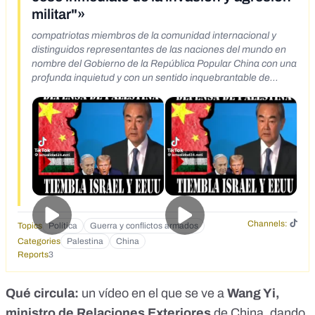
militar"»
compatriotas miembros de la comunidad internacional y
distinguidos representantes de las naciones del mundo en
nombre del Gobierno de la República Popular China con una
profunda inquietud y con un sentido inquebrantable de
responsabilidad por la paz la justicia y el respeto al derecho
internacional hoy elevamos nuestra voz para exigir el cese
inmediato de la invasión y agresión militar que actualmente
perpetúan los Estados Unidos e Israel contra el pueblo
palestino en la Franja de Gaza esta catástrofe humanitaria
ha alcanzado niveles inaceptables y amenaza no solo la
estabilidad regional sino también la conciencia moral de
toda la humanidad la Franja de Gaza no es un territorio
disputado ni una tierra sin identidad Gaza es una parte
inseparable del territorio histórico palestino Gaza no es
Channels:
Topics
Política
Guerra y conflictos armados
moneda de cambio para negociaciones políticas ni es el
Categories
Palestina
China
terreno en disputa donde pueda imponerse la voluntad del
Reports
3
más fuerte por medio de la guerra cada bomba que cae en
Qué circula:
un vídeo en el que se ve a
Wang Yi,
ministro de Relaciones Exteriores
de China, dando