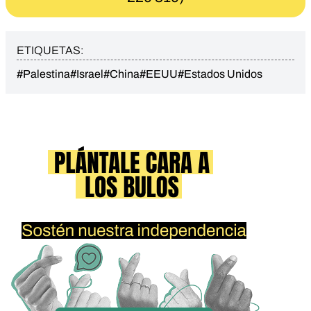
ETIQUETAS:
#Palestina
#Israel
#China
#EEUU
#Estados Unidos