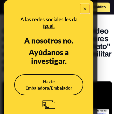
×
Hazte Maldit
o
Abrir menú
A las redes sociales les da
DESINFO
igual.
Qué sabemos sobre este vídeo
donde el ministro de Exteriores
A nosotros no.
chino exige el "cese inmediato"
Ayúdanos a
de la "invasión y agresión militar
investigar.
de EEUU e Israel contra
Palestina"
Publicado el
Jun 2, 2025, 3:57:10 PM
Hazte
Embajadora/Embajador