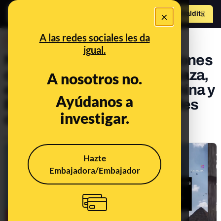
×
Hazte Maldit
o
Abrir menú
A las redes sociales les da
DESINFO
igual.
No, este vídeo no es de aviones
chinos enviando ayuda a Gaza,
A nosotros no.
es un ejercicio militar de China y
Ayúdanos a
Egipto cerca de las pirámides
investigar.
de Giza
Publicado el
May 20, 2025, 12:41:03 PM
Hazte
Embajadora/Embajador