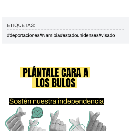
ETIQUETAS:
#deportaciones
#Namibia
#estadounidenses
#visado