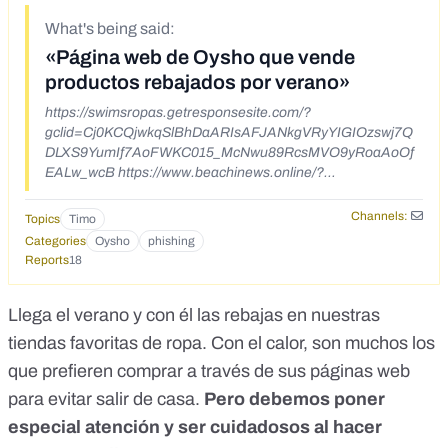
What's being said:
«Página web de Oysho que vende
productos rebajados por verano»
https://swimsropas.getresponsesite.com/?
gclid=Cj0KCQjwkqSlBhDaARIsAFJANkgVRyYIGIOzswj7Q
DLXS9YumIf7AoFWKC015_McNwu89RcsMVO9yRoaAoOf
EALw_wcB https://www.beachinews.online/?
u=0gOczw8wuRs= Otros links: -
https://oysho.seveoutlet.shop/index.php?
Channels:
Topics
Timo
pnqwigvuwc=account_history_info&order_id=1130411012 -
Categories
Oysho
phishing
https://www.oyshoclothingsale.com/ - https://oysho-
Reports
18
tienda.shop/
Llega el verano y con él las rebajas en nuestras
tiendas favoritas de ropa. Con el calor, son muchos los
que prefieren comprar a través de sus páginas web
para evitar salir de casa.
Pero debemos poner
especial atención y ser cuidadosos al hacer