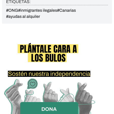
ETIQUETAS:
#ONG
#inmigrantes ilegales
#Canarias
#ayudas al alquiler