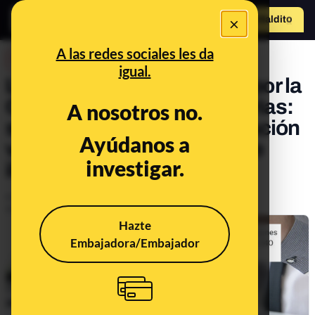
×
Hazte Maldit
o
Abrir menú
A las redes sociales les da
DESINFO
igual.
Las viviendas compradas por la
ONG Provivienda en Canarias:
A nosotros no.
son para personas en situación
Ayúdanos a
vulnerable y un "inmigrante
investigar.
ilegal" no puede acceder
Publicado el
Feb 27, 2025, 9:51:39 AM
Actualizado el
Apr 9, 2025, 1:13:00 PM
Hazte
Embajadora/Embajador