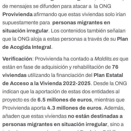
destinado-mas-de-37-millones-a-una-ong-dedicada-a-
de mensajes se difunden para atacar a la ONG
encontrar-casas-para-los-inmigrantes-ilegales-20250108-
1902/ https://www.instagram.com/p/DGNrpvxNiu3/?
Provivienda
afirmando que estas viviendas solo irían
carousel_share_child_media_id=3570702058534564516_3
supuestamente para
personas migrantes en
0773332992 analista_orwelliano Edited•1d Esta ONG ha
recibido más de 37 millones de euros, del dinero confiscado
situación irregular
. Los contenidos también señalan
a los trabajadores, en los últimos tres años. No hay dinero
que la ONG aloja a estas personas a través de su
Plan
para los enfermos de ELA, para tratamientos para cáncer,
de Acogida Integral
.
para ayudas a los afectados por desastres naturales en
Canarias y Valencia pero sí que hay dinero para todo lo que
Verificación
: Provivienda ha contado a
Maldita.es
que
no sea ayudar a los españoles. Noticia de
@gaceta_iberosfera
están en fase de adquisición y rehabilitación de
76
viviendas
utilizando la financiación del
Plan Estatal
de Acceso a la Vivienda 2022-2025
. Desde la ONG
indican que la aportación de estas dos entidades al
proyecto es de
6.5 millones de euros
, mientras que
Provivienda aporta
4.3 millones de euros
. Además,
añaden que estas viviendas
no están destinadas a
personas migrantes en situación irregular
, sino a