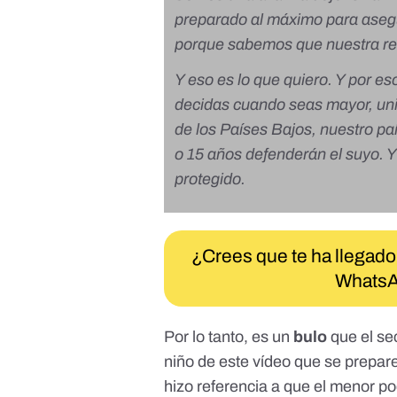
preparado al máximo para asegu
porque sabemos que nuestra re
Y eso es lo que quiero. Y por e
decidas cuando seas mayor, unir
de los Países Bajos, nuestro pa
o 15 años defenderán el suyo. Y
protegido.
¿Crees que te ha llegado
WhatsA
Por lo tanto, es un
bulo
que el sec
niño de este vídeo que se prepare 
hizo referencia a que el menor po