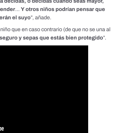
á decidas, o decidas cuando seas mayor,
efender
…
Y otros niños podrían pensar que
erán el suyo
”, añade.
niño que en caso contrario (de que no se una al
 seguro y sepas que estás bien protegido
”.