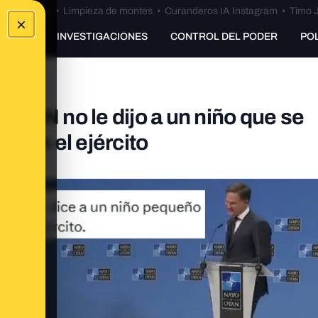
Bulos Ceuta
•
Limpieza de montes
•
Curanderos IA Instagram
•
Timo J
×
UNKING
INVESTIGACIONES
CONTROL DEL PODER
PO
a OTAN no le dijo a un niño que se
te en el ejército