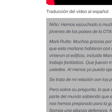
Traducción del vídeo al español:
Niño: Hemos escuchado a mucho
jóvenes de los países de la O
Mark Rutte: Muchas gracias por 
que esta mañana hablaron con 
vinieron al edificio, incluido M
trabajo fantástico. Que fueron
ustedes. Al menos yo puedo apr
Se trata de mi relación con los p
Pero sobre su pregunta, lo que 
parte del mundo sabiendo que 
nos hemos preparado para la gu
Somos una alianza defensiva. 