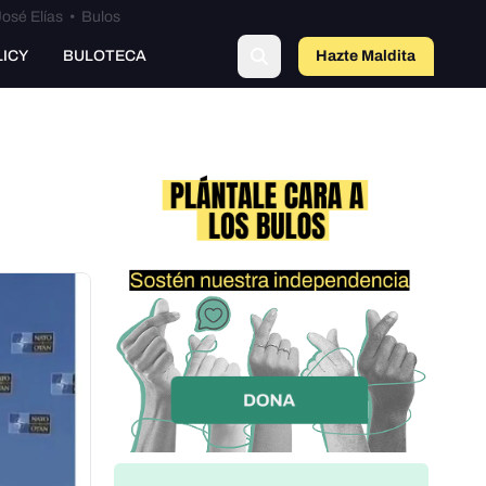
osé Elías
•
Bulos
LICY
BULOTECA
Hazte Maldit
o