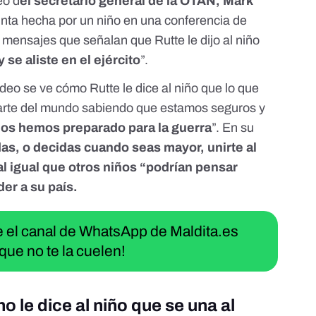
eo d
el secretario general de la OTAN, Mark
nta hecha por un niño en una conferencia de
 mensajes que señalan que Rutte le dijo al niño
 se aliste en el ejército
”.
vídeo se ve cómo Rutte le dice al niño que lo que
parte del mundo sabiendo que estamos seguros y
os hemos preparado para la guerra
”. En su
as, o decidas cuando seas mayor, unirte al
al igual que otros niños “podrían pensar
er a su país.
ue el canal de WhatsApp de Maldita.es
que no te la cuelen!
o le dice al niño que se una al