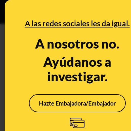
Grupos Ceuta
•
DESINFO
PREB
A las redes sociales les da igual.
DESINFO
A nosotros no.
No, el secretario general de l
prepare para la guerra y se alis
Ayúdanos a
investigar.
Publicado el
Apr 7, 2025, 12:22:27 PM
Hazte Embajadora/Embajador