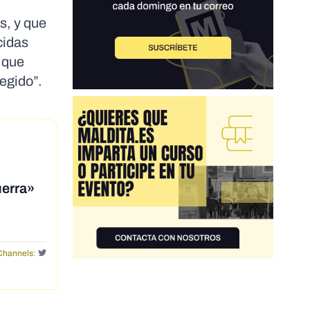
s, y que
cidas
r que
tegido”.
uerra»
Channels: