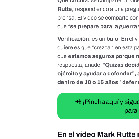
Qué circula:
se comparte un víd
Rutte,
respondiendo a una pregu
prensa. El vídeo se comparte con
que “
se prepare para la guerra y
Verificación
: es un
bulo
. En el 
quiere es que “crezcan en esta 
que
estamos seguros porque n
respuesta, añade: “
Quizás decid
ejército y ayudar a defender”, 
dentro de 10 o 15 años” defend
📲 ¡Pincha aquí y sig
para 
En el vídeo Mark Rutte n