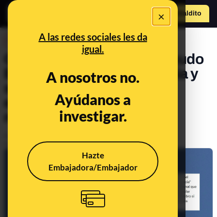
×
Hazte Maldit
o
Abrir menú
A las redes sociales les da
DESINFO
igual.
Qué sabemos sobre el Escudo
Europeo para la Democracia y
A nosotros no.
sus competencias sobre
Ayúdanos a
elecciones en Estados
investigar.
miembros
Publicado el
Feb 7, 2025, 2:05:52 PM
Actualizado el
Mar 12, 2025, 11:02:00 AM
Hazte
Embajadora/Embajador