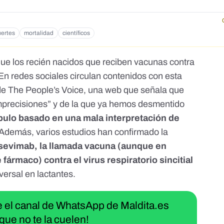
ertes
mortalidad
científicos
que los recién nacidos que reciben vacunas contra
 En
redes sociales
circulan contenidos con esta
de The People’s Voice
, una web que señala que
mprecisiones” y de la que
ya hemos desmentido
bulo basado en una mala interpretación de
 Además, varios estudios han confirmado la
irsevimab, la llamada vacuna (aunque en
e fármaco) contra el virus respiratorio sincitial
versal en lactantes.
ue el canal de WhatsApp de Maldita.es
que no te la cuelen!