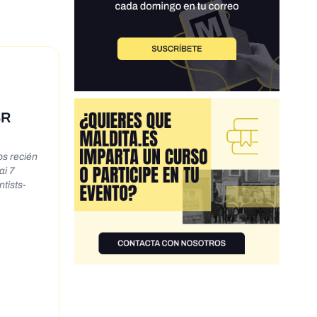
SR
os recién
ai 7
tists-