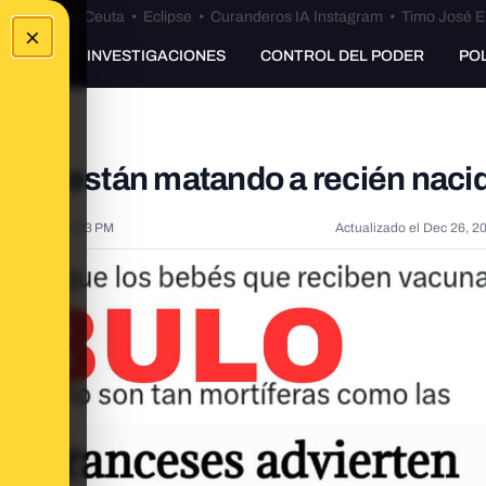
euta
•
Bulos Ceuta
•
Eclipse
•
Curanderos IA Instagram
•
Timo José E
×
UNKING
INVESTIGACIONES
CONTROL DEL PODER
PO
RS no están matando a recién naci
, 2024, 4:52:23 PM
Actualizado el
Dec 26, 2