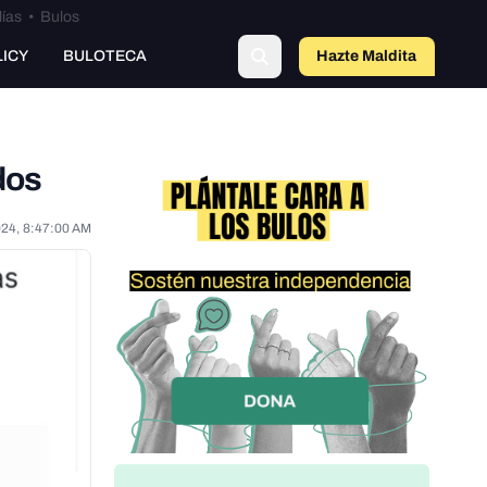
lías
•
Bulos
LICY
BULOTECA
Hazte Maldit
o
dos
024, 8:47:00 AM