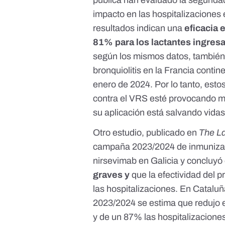
pública
han evaluado la seguridad
impacto en las hospitalizaciones
resultados indican una
eficacia e
81% para los lactantes ingres
según los mismos datos, también e
bronquiolitis en la Francia contin
enero de 2024. Por lo tanto, est
contra el VRS esté provocando m
su aplicación está salvando vidas
Otro estudio, publicado en
The La
campaña 2023/2024 de inmunizac
nirsevimab en Galicia y concluy
graves y
que la efectividad del p
las hospitalizaciones. En Catalu
2023/2024 se estima que redujo e
y de un 87% las hospitalizacione