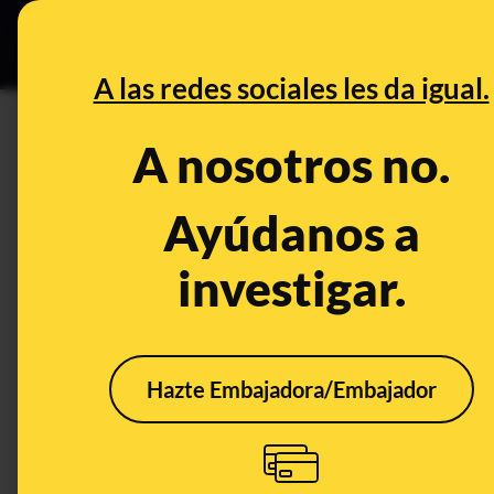
Especial C
DESINFO
PREB
A las redes sociales les da igual.
DESINFO
A nosotros no.
No, las ‘vacunas’ contra el V
Ayúdanos a
Ciencia
Salud
Publicado el
May 3
investigar.
Hazte Embajadora/Embajador