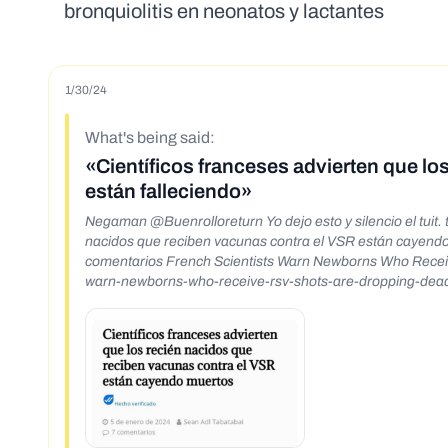
bronquiolitis en neonatos y lactantes
1/30/24
What's being said:
«Científicos franceses advierten que lo
están falleciendo»
Negaman @Buenrolloreturn Yo dejo esto y silencio el tuit. t
nacidos que reciben vacunas contra el VSR están cayendo
comentarios French Scientists Warn Newborns Who Receive
warn-newborns-who-receive-rsv-shots-are-dropping-dea