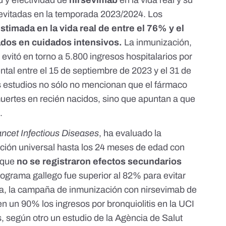
 y efectividad de
nirsevimab
en la vida real y su
 evitadas en la temporada 2023/2024. Los
stimada en la vida real de entre el 76% y el
ados en cuidados intensivos.
La inmunización,
vitó en torno a 5.800 ingresos hospitalarios por
ental entre el 15 de septiembre de 2023 y el 31 de
os estudios no sólo no mencionan que el fármaco
uertes en recién nacidos, sino que apuntan a que
.
ncet Infectious Diseases
, ha evaluado la
ión universal hasta los 24 meses de edad con
ó que
no se registraron efectos secundarios
rograma gallego fue superior al 82% para evitar
ña, la campaña de inmunización con nirsevimab de
n un 90% los ingresos por bronquiolitis en la UCI
s, según otro
un estudio de la Agència de Salut