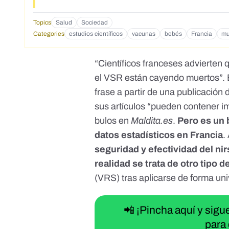
Topics
Salud
Sociedad
Categories
estudios científicos
vacunas
bebés
Francia
mu
“Científicos franceses advierten 
el VSR están cayendo muertos”.
frase
a partir de
una publicación 
sus artículos “pueden contener i
bulos
en
Maldita.es
.
Pero es un 
datos estadísticos en Francia
.
seguridad y efectividad del n
realidad se trata de otro tipo d
(VRS) tras aplicarse de forma uni
📲 ¡Pincha aquí y sig
para 