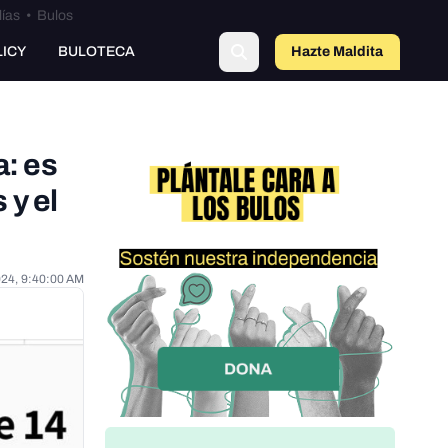
lías
•
Bulos
LICY
BULOTECA
Hazte Maldit
o
: es
 y el
024, 9:40:00 AM