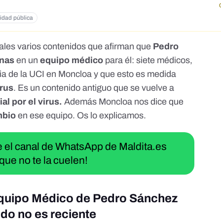
idad pública
ales varios contenidos que afirman que
Pedro
onas
en un
equipo médico
para él: siete médicos,
ia de la UCI en Moncloa y que esto es medida
rus
. Es un contenido antiguo que se vuelve a
l por el virus.
Además Moncloa nos dice que
mbio
en ese equipo. Os lo explicamos.
ue el canal de WhatsApp de Maldita.es
que no te la cuelen!
 equipo Médico de Pedro Sánchez
do no es reciente