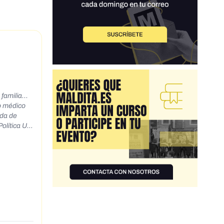
amilia...
o médico
ada de
itaria