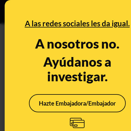
Especial C
DESINFO
PREB
A las redes sociales les da igual.
DESINFO
A nosotros no.
El equipo médico de 14 pers
un contenido antiguo que se vu
Ayúdanos a
convenio es de 2006
investigar.
Publicado el
Mar 12, 2020, 12:24:00 PM
Hazte Embajadora/Embajador