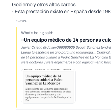
Gobierno y otros altos cargos
- Esta prestación existe en España desde 19
12/2/24
What's being said:
«Un equipo médico de 14 personas cui
Javier Ortega @JavierO66080535 Seguir Sánchez tendrá un
Luego tu espérate un año para una radiografía... Cri
de 14 personas cuidará a Pedro Sánchez en La Moncloa El
siete doctores y siete enfermeros y con equipamiento hospitalario facilitado por La Paz 18:46 29 nov 24. 180 Visualizaciones VEIR Política Un
equipo médico de 14 personas cuidará a Pedro Sánchez en
continuada de siete doctores y siete enfermeros y con equi
https://www.elconfidencialdigital.com/articulo/politica/
moncloa/20180910181420115738.html