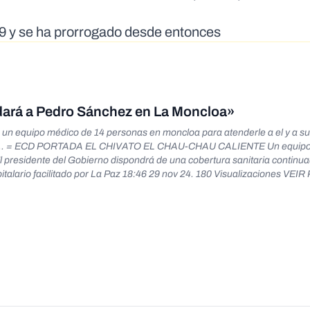
89 y se ha prorrogado desde entonces
dará a Pedro Sánchez en La Moncloa»
 equipo médico de 14 personas en moncloa para atenderle a el y a su f
minal... = ECD PORTADA EL CHIVATO EL CHAU-CHAU CALIENTE Un equip
 presidente del Gobierno dispondrá de una cobertura sanitaria continu
 La Moncloa El presidente del Gobierno dispondrá de una cobertura san
pamiento hospitalario facilitado por La Paz
equipo-medico-14-personas-cuidara-pedro-sanchez-