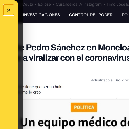
euta
•
Bulos Ceuta
•
Eclipse
•
Curanderos IA Instagram
•
Timo José E
×
UNKING
INVESTIGACIONES
CONTROL DEL PODER
PO
onas de Pedro Sánchez en Moncloa
elve a viralizar con el coronavirus
Actualizado el
Dec 2, 2