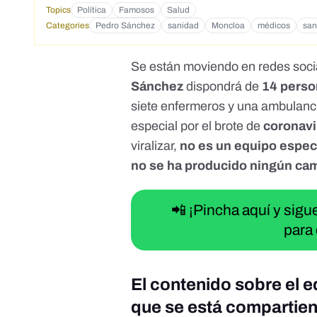
Topics
Política
Famosos
Salud
Categories
Pedro Sánchez
sanidad
Moncloa
médicos
san
Se están moviendo en redes soci
Sánchez
dispondrá de
14 pers
siete enfermeros y una ambulanc
especial por el brote de
coronavi
viralizar,
no es un equipo especia
no se ha producido ningún ca
📲 ¡Pincha aquí y sig
para 
El contenido sobre el
que se está compartien