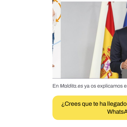
En
Maldita.es
ya os explicamos
e
¿Crees que te ha llegado
WhatsA